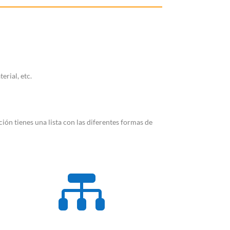
rial, etc.
n tienes una lista con las diferentes formas de
