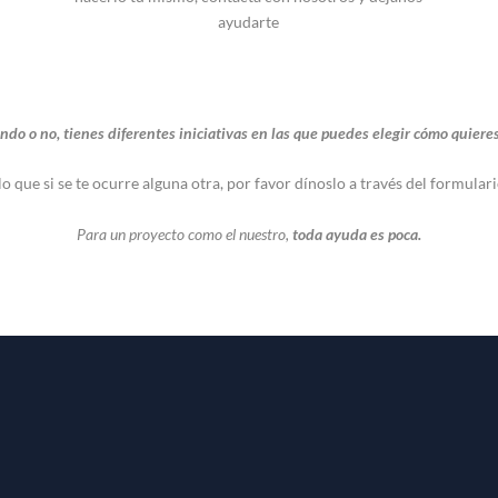
ayudarte
ando o no, tienes diferentes iniciativas en las que puedes elegir cómo quier
que si se te ocurre alguna otra, por favor dínoslo a través del formular
Para un proyecto como el nuestro,
toda ayuda es poca.