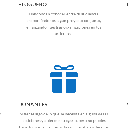
BLOGUERO
Dándonos a conocer entre tu audiencia,
a
proponiéndonos algún proyecto conjunto,
enlanzando nuestras organizaciones en tus
articulos...

DONANTES
o
Si tienes algo de lo que se necesita en alguna de las
peticiones y quieres entregarlo, pero no puedes
hacerlo tú mismo, contacta con nosotros y déjanos