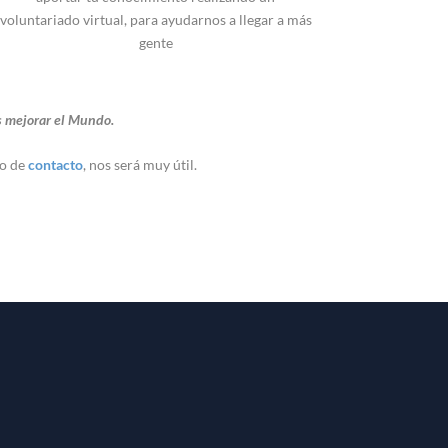
voluntariado virtual, para ayudarnos a llegar a más
gente
es mejorar el Mundo.
io de
contacto
, nos será muy útil.