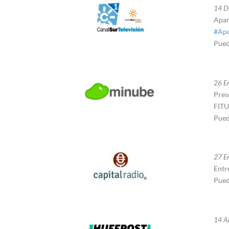
14 D
Apar
#Ap
Pued
26 E
Pres
FITU
Pued
27 En
Entr
Pued
14 Ab