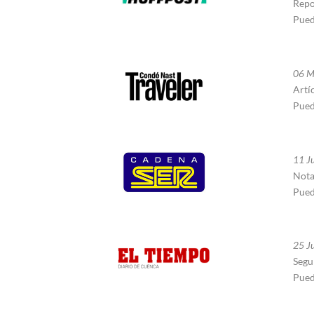
Repo
Pued
06 Ma
Artí
Pued
11 Ju
Nota
Pued
25 Ju
Segu
Pued