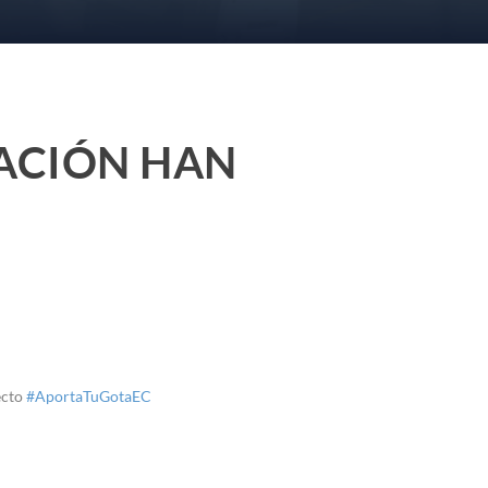
CACIÓN HAN
ecto
#AportaTuGotaEC