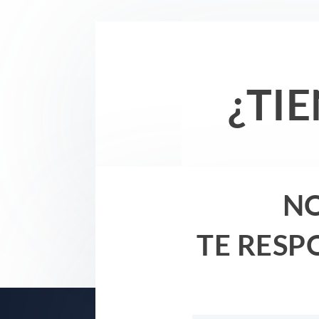
¿TI
NO
TE RESP