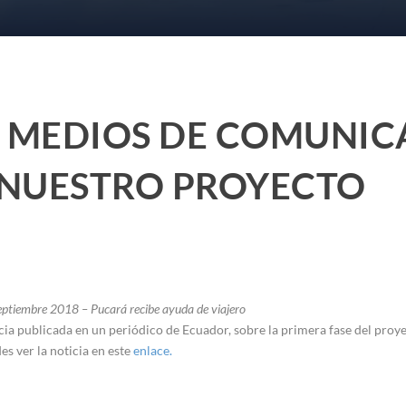
S MEDIOS DE COMUNI
 NUESTRO PROYECTO
ptiembre 2018 – Pucará recibe ayuda de viajero
cia publicada en un periódico de Ecuador, sobre la primera fase del proy
es ver la noticia en este
enlace.