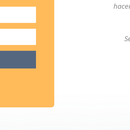
hace
S