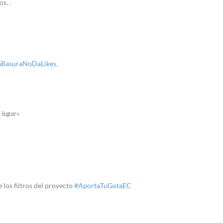
s. .
aBasuraNoDaLikes
.
 lugar»
 los filtros del proyecto
#AportaTuGotaEC