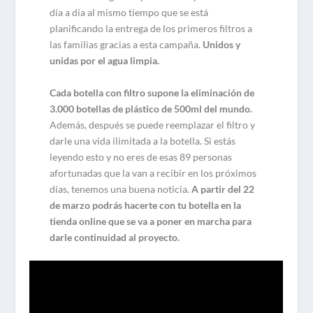
día a día al mismo tiempo que se está
planificando la entrega de los primeros filtros a
las familias gracias a esta campaña.
Unidos y
unidas por el agua limpia.
Cada botella con filtro supone la eliminación de
3.000 botellas de plástico de 500ml del mundo.
Además, después se puede reemplazar el filtro y
darle una vida ilimitada a la botella. Si estás
leyendo esto y no eres de esas 89 personas
afortunadas que la van a recibir en los próximos
días, tenemos una buena noticia.
A partir del 22
de marzo podrás hacerte con tu botella en la
tienda online que se va a poner en marcha para
darle continuidad al proyecto.