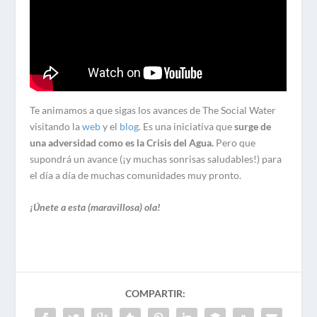
Te animamos a que sigas los avances de The Social Water
visitando la
web
y el
blog
. Es una iniciativa que
surge de
una adversidad como es la Crisis del Agua.
Pero que
supondrá un avance (¡y muchas sonrisas saludables!) para
el día a día de muchas comunidades muy pronto.
¡Únete a esta (maravillosa) ola!
COMPARTIR: