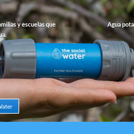
familias y escuelas que
Agua potab
ua.
Water