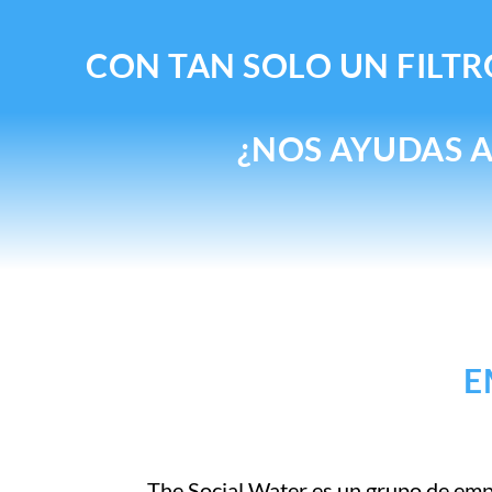
CON TAN SOLO UN FILTR
¿NOS AYUDAS 
E
The Social Water es un grupo de empr