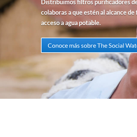
Distribuimos
filtros purificadores 
colaboras a que estén al alcance de 
acceso a agua potable.
Conoce más sobre The Social Wat