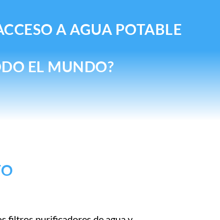
 ACCESO A AGUA POTABLE
ODO EL MUNDO?
TO
 filtros purificadores de agua y,