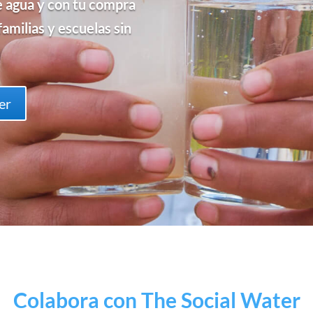
de agua y con tu compra
familias y escuelas sin
er
Colabora con The Social Water