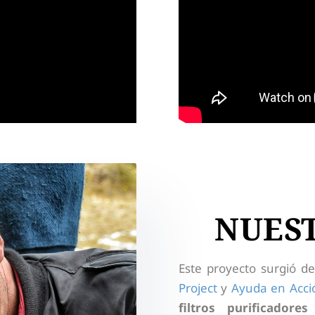
NUES
Este proyecto surgió 
Project
y
Ayuda en Acci
filtros purificadores