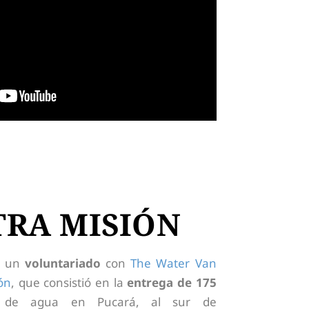
TRA MISIÓN
de un
voluntariado
con
The Water Van
ón
, que consistió en la
entrega de 175
de agua en Pucará, al sur de