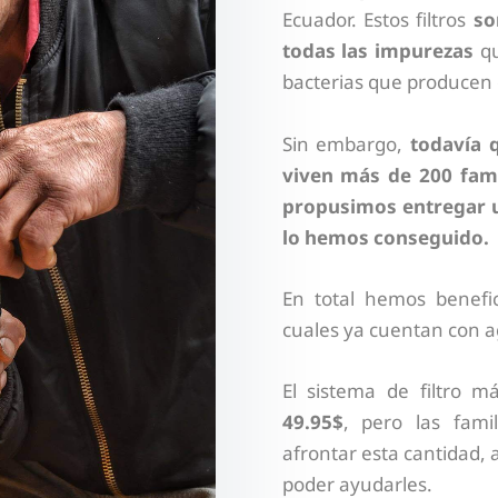
Ecuador. Estos filtros
so
todas las impurezas
qu
bacterias que producen e
Sin embargo,
todavía 
viven más de 200 fami
propusimos entregar un
lo hemos conseguido.
En total hemos benefi
cuales ya cuentan con a
El sistema de filtro m
49.95$
, pero las fami
afrontar esta cantidad,
poder ayudarles.