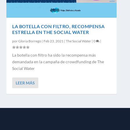
LA BOTELLA CON FILTRO, RECOMPENSA
ESTRELLA EN THE SOCIAL WATER
por
Gloria Borrego
|
Feb 23, 2021
|
The Social Water
|
0
|
La botella con filtro ha sido la recompensa más
demandada en la campaña de crowdfunding de The
Social Water
LEER MÁS